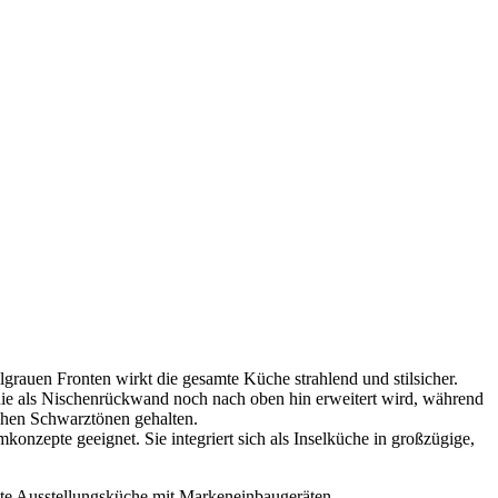
lgrauen Fronten wirkt die gesamte Küche strahlend und stilsicher.
 die als Nischenrückwand noch nach oben hin erweitert wird, während
ichen Schwarztönen gehalten.
onzepte geeignet. Sie integriert sich als Inselküche in großzügige,
nte Ausstellungsküche mit Markeneinbaugeräten.