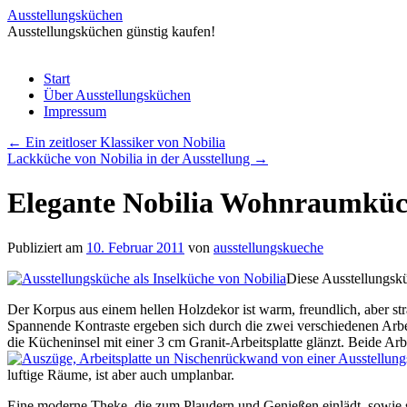
Ausstellungsküchen
Ausstellungsküchen günstig kaufen!
Zum
Start
Inhalt
Über Ausstellungsküchen
springen
Impressum
←
Ein zeitloser Klassiker von Nobilia
Lackküche von Nobilia in der Ausstellung
→
Elegante Nobilia Wohnraumkü
Publiziert am
10. Februar 2011
von
ausstellungskueche
Diese Ausstellungskü
Der Korpus aus einem hellen Holzdekor ist warm, freundlich, aber str
Spannende Kontraste ergeben sich durch die zwei verschiedenen Arbei
die Kücheninsel mit einer 3 cm Granit-Arbeitsplatte glänzt. Beide Ar
luftige Räume, ist aber auch umplanbar.
Eine moderne Theke, die zum Plaudern und Genießen einlädt, sowie s