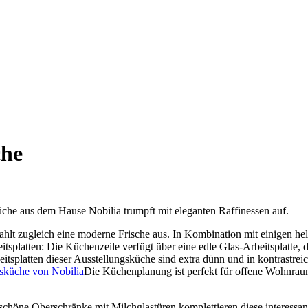
che
che aus dem Hause Nobilia trumpft mit eleganten Raffinessen auf.
ahlt zugleich eine moderne Frische aus. In Kombination mit einigen hel
tsplatten: Die Küchenzeile verfügt über eine edle Glas-Arbeitsplatte,
beitsplatten dieser Ausstellungsküche sind extra dünn und in kontrastre
Die Küchenplanung ist perfekt für offene Wohnraumk
chöne Oberschränke mit Milchglastüren komplettieren diese interessa